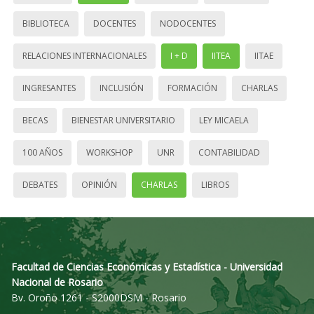
BIBLIOTECA
DOCENTES
NODOCENTES
RELACIONES INTERNACIONALES
I + D
IITEA
IITAE
INGRESANTES
INCLUSIÓN
FORMACIÓN
CHARLAS
BECAS
BIENESTAR UNIVERSITARIO
LEY MICAELA
100 AÑOS
WORKSHOP
UNR
CONTABILIDAD
DEBATES
OPINIÓN
CHARLAS
LIBROS
Facultad de Ciencias Económicas y Estadística - Universidad
Nacional de Rosario
Bv. Oroño 1261 - S2000DSM - Rosario