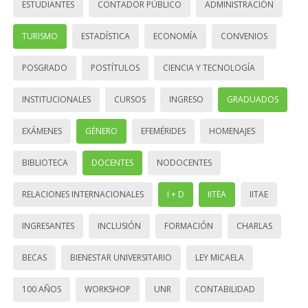
ESTUDIANTES
CONTADOR PÚBLICO
ADMINISTRACIÓN
TURISMO
ESTADÍSTICA
ECONOMÍA
CONVENIOS
POSGRADO
POSTÍTULOS
CIENCIA Y TECNOLOGÍA
INSTITUCIONALES
CURSOS
INGRESO
GRADUADOS
EXÁMENES
GÉNERO
EFEMÉRIDES
HOMENAJES
BIBLIOTECA
DOCENTES
NODOCENTES
RELACIONES INTERNACIONALES
I + D
IITEA
IITAE
INGRESANTES
INCLUSIÓN
FORMACIÓN
CHARLAS
BECAS
BIENESTAR UNIVERSITARIO
LEY MICAELA
100 AÑOS
WORKSHOP
UNR
CONTABILIDAD