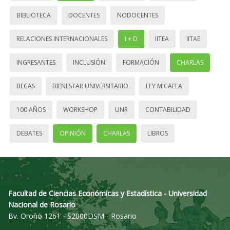
BIBLIOTECA
DOCENTES
NODOCENTES
RELACIONES INTERNACIONALES
I + D
IITEA
IITAE
INGRESANTES
INCLUSIÓN
FORMACIÓN
CHARLAS
BECAS
BIENESTAR UNIVERSITARIO
LEY MICAELA
100 AÑOS
WORKSHOP
UNR
CONTABILIDAD
DEBATES
OPINIÓN
CHARLAS
LIBROS
Facultad de Ciencias Económicas y Estadística - Universidad
Nacional de Rosario
Bv. Oroño 1261 - S2000DSM - Rosario