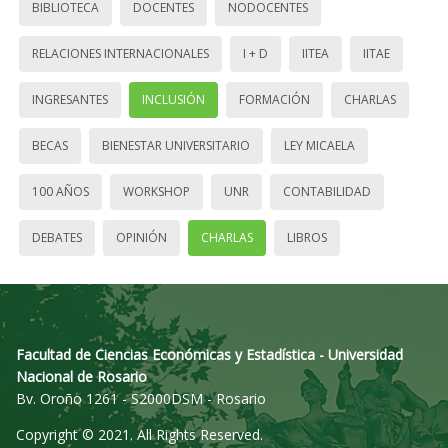
BIBLIOTECA
DOCENTES
NODOCENTES
RELACIONES INTERNACIONALES
I + D
IITEA
IITAE
INGRESANTES
INCLUSIÓN
FORMACIÓN
CHARLAS
BECAS
BIENESTAR UNIVERSITARIO
LEY MICAELA
100 AÑOS
WORKSHOP
UNR
CONTABILIDAD
DEBATES
OPINIÓN
CHARLAS
LIBROS
Facultad de Ciencias Económicas y Estadística - Universidad
Nacional de Rosario
Bv. Oroño 1261 - S2000DSM - Rosario
Copyright © 2021. All Rights Reserved.