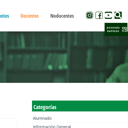
antes
Docentes
Nodocentes
ACCESOS
RAPIDOS
Categorías
Alumnado
Información General