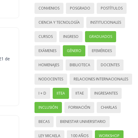
CONVENIOS
POSGRADO
POSTÍTULOS
CIENCIA Y TECNOLOGÍA
INSTITUCIONALES
CURSOS
INGRESO
GRADUADOS
EXÁMENES
GÉNERO
EFEMÉRIDES
21 de
HOMENAJES
BIBLIOTECA
DOCENTES
NODOCENTES
RELACIONES INTERNACIONALES
I + D
IITEA
IITAE
INGRESANTES
INCLUSIÓN
FORMACIÓN
CHARLAS
BECAS
BIENESTAR UNIVERSITARIO
LEY MICAELA
100 AÑOS
WORKSHOP