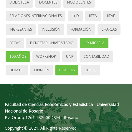
BIBLIOTECA
DOCENTES
NODOCENTES
RELACIONES INTERNACIONALES
I + D
IITEA
IITAE
INGRESANTES
INCLUSIÓN
FORMACIÓN
CHARLAS
BECAS
BIENESTAR UNIVERSITARIO
LEY MICAELA
100 AÑOS
WORKSHOP
UNR
CONTABILIDAD
DEBATES
OPINIÓN
CHARLAS
LIBROS
Facultad de Ciencias Económicas y Estadística - Universidad
Nacional de Rosario
Bv. Oroño 1261 - S2000DSM - Rosario
Copyright © 2021. All Rights Reserved.