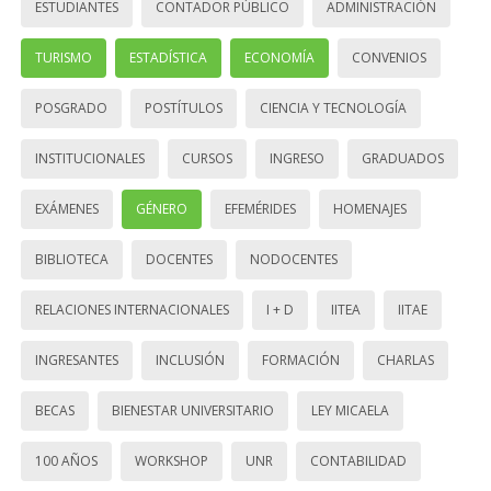
ESTUDIANTES
CONTADOR PÚBLICO
ADMINISTRACIÓN
TURISMO
ESTADÍSTICA
ECONOMÍA
CONVENIOS
POSGRADO
POSTÍTULOS
CIENCIA Y TECNOLOGÍA
INSTITUCIONALES
CURSOS
INGRESO
GRADUADOS
EXÁMENES
GÉNERO
EFEMÉRIDES
HOMENAJES
BIBLIOTECA
DOCENTES
NODOCENTES
RELACIONES INTERNACIONALES
I + D
IITEA
IITAE
INGRESANTES
INCLUSIÓN
FORMACIÓN
CHARLAS
BECAS
BIENESTAR UNIVERSITARIO
LEY MICAELA
100 AÑOS
WORKSHOP
UNR
CONTABILIDAD