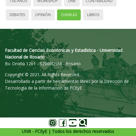
100 AÑOS
WORKSHOP
UNR
CONTABILIDAD
DEBATES
OPINIÓN
CHARLAS
LIBROS
Facultad de Ciencias Económicas y Estadística - Universidad
Nacional de Rosario
Bv. Oroño 1261 - S2000DSM - Rosario
Copyright © 2021. All Rights Reserved.
Desarrollado a partir de herramientas libres por la Dirección de
Tecnología de la Información de FCEyE
UNR - FCEyE | Todos los derechos reservados