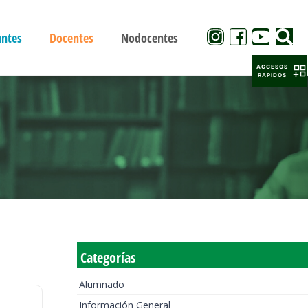
antes
Docentes
Nodocentes
ACCESOS
RAPIDOS
Categorías
Alumnado
Información General