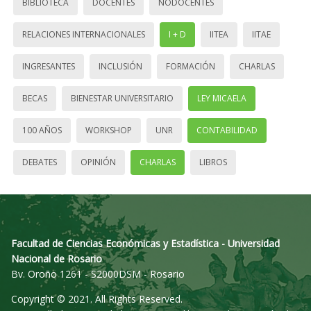
BIBLIOTECA
DOCENTES
NODOCENTES
RELACIONES INTERNACIONALES
I + D
IITEA
IITAE
INGRESANTES
INCLUSIÓN
FORMACIÓN
CHARLAS
BECAS
BIENESTAR UNIVERSITARIO
LEY MICAELA
100 AÑOS
WORKSHOP
UNR
CONTABILIDAD
DEBATES
OPINIÓN
CHARLAS
LIBROS
Facultad de Ciencias Económicas y Estadística - Universidad
Nacional de Rosario
Bv. Oroño 1261 - S2000DSM - Rosario
Copyright © 2021. All Rights Reserved.