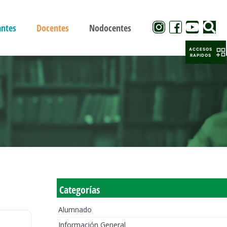
antes
Docentes
Nodocentes
ACCESOS
RAPIDOS
Categorías
Alumnado
Información General