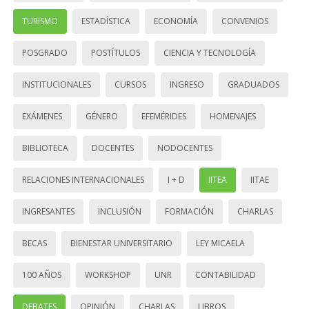
TURISMO
ESTADÍSTICA
ECONOMÍA
CONVENIOS
POSGRADO
POSTÍTULOS
CIENCIA Y TECNOLOGÍA
INSTITUCIONALES
CURSOS
INGRESO
GRADUADOS
EXÁMENES
GÉNERO
EFEMÉRIDES
HOMENAJES
BIBLIOTECA
DOCENTES
NODOCENTES
RELACIONES INTERNACIONALES
I + D
IITEA
IITAE
INGRESANTES
INCLUSIÓN
FORMACIÓN
CHARLAS
BECAS
BIENESTAR UNIVERSITARIO
LEY MICAELA
100 AÑOS
WORKSHOP
UNR
CONTABILIDAD
DEBATES
OPINIÓN
CHARLAS
LIBROS