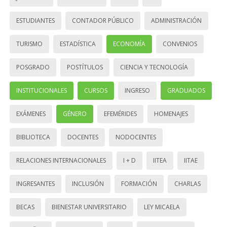
ESTUDIANTES
CONTADOR PÚBLICO
ADMINISTRACIÓN
TURISMO
ESTADÍSTICA
ECONOMÍA
CONVENIOS
POSGRADO
POSTÍTULOS
CIENCIA Y TECNOLOGÍA
INSTITUCIONALES
CURSOS
INGRESO
GRADUADOS
EXÁMENES
GÉNERO
EFEMÉRIDES
HOMENAJES
BIBLIOTECA
DOCENTES
NODOCENTES
RELACIONES INTERNACIONALES
I + D
IITEA
IITAE
INGRESANTES
INCLUSIÓN
FORMACIÓN
CHARLAS
BECAS
BIENESTAR UNIVERSITARIO
LEY MICAELA