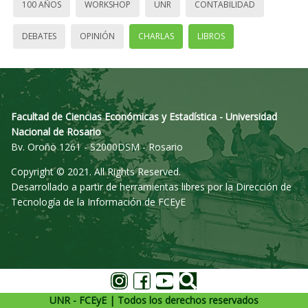
100 AÑOS
WORKSHOP
UNR
CONTABILIDAD
DEBATES
OPINIÓN
CHARLAS
LIBROS
Facultad de Ciencias Económicas y Estadística - Universidad
Nacional de Rosario
Bv. Oroño 1261 - S2000DSM - Rosario
Copyright © 2021. All Rights Reserved.
Desarrollado a partir de herramientas libres por la Dirección de
Tecnología de la Información de FCEyE
UNR - FCEyE | Todos los derechos reservados