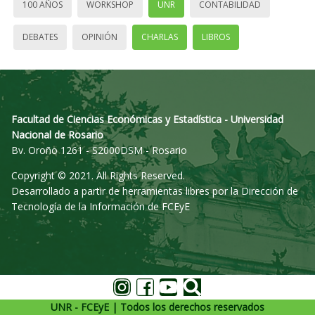
100 AÑOS
WORKSHOP
UNR
CONTABILIDAD
DEBATES
OPINIÓN
CHARLAS
LIBROS
Facultad de Ciencias Económicas y Estadística - Universidad
Nacional de Rosario
Bv. Oroño 1261 - S2000DSM - Rosario
Copyright © 2021. All Rights Reserved.
Desarrollado a partir de herramientas libres por la Dirección de
Tecnología de la Información de FCEyE
UNR - FCEyE | Todos los derechos reservados