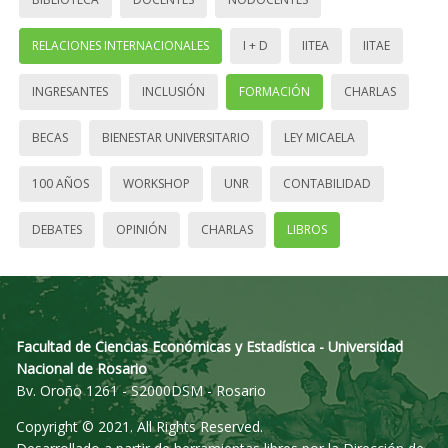
RELACIONES INTERNACIONALES
I + D
IITEA
IITAE
INGRESANTES
INCLUSIÓN
FORMACIÓN
CHARLAS
BECAS
BIENESTAR UNIVERSITARIO
LEY MICAELA
100 AÑOS
WORKSHOP
UNR
CONTABILIDAD
DEBATES
OPINIÓN
CHARLAS
LIBROS
Facultad de Ciencias Económicas y Estadística - Universidad
Nacional de Rosario
Bv. Oroño 1261 - S2000DSM - Rosario
Copyright © 2021. All Rights Reserved.