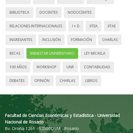
BIBLIOTECA
DOCENTES
NODOCENTES
RELACIONES INTERNACIONALES
I + D
IITEA
IITAE
INGRESANTES
INCLUSIÓN
FORMACIÓN
CHARLAS
BECAS
BIENESTAR UNIVERSITARIO
LEY MICAELA
100 AÑOS
WORKSHOP
UNR
CONTABILIDAD
DEBATES
OPINIÓN
CHARLAS
LIBROS
Facultad de Ciencias Económicas y Estadística - Universidad
Nacional de Rosario
Bv. Oroño 1261 - S2000DSM - Rosario