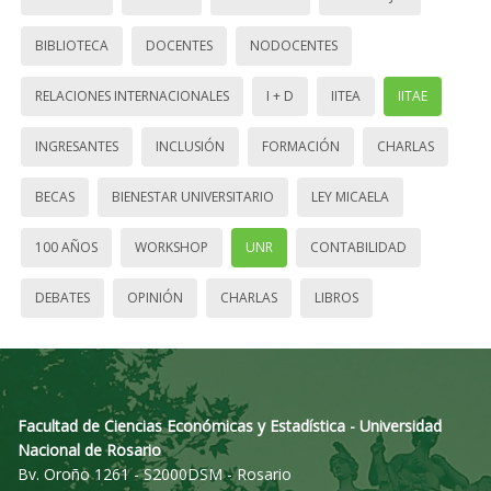
BIBLIOTECA
DOCENTES
NODOCENTES
RELACIONES INTERNACIONALES
I + D
IITEA
IITAE
INGRESANTES
INCLUSIÓN
FORMACIÓN
CHARLAS
BECAS
BIENESTAR UNIVERSITARIO
LEY MICAELA
100 AÑOS
WORKSHOP
UNR
CONTABILIDAD
DEBATES
OPINIÓN
CHARLAS
LIBROS
Facultad de Ciencias Económicas y Estadística - Universidad
Nacional de Rosario
Bv. Oroño 1261 - S2000DSM - Rosario