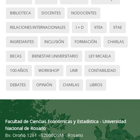
BIBLIOTECA
DOCENTES
NODOCENTES
RELACIONES INTERNACIONALES
I + D
IITEA
IITAE
INGRESANTES
INCLUSIÓN
FORMACIÓN
CHARLAS
BECAS
BIENESTAR UNIVERSITARIO
LEY MICAELA
100 AÑOS
WORKSHOP
UNR
CONTABILIDAD
DEBATES
OPINIÓN
CHARLAS
LIBROS
Facultad de Ciencias Económicas y Estadística - Universidad
Nacional de Rosario
Bv. Oroño 1261 - S2000DSM - Rosario