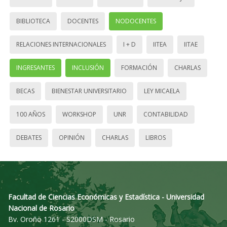
BIBLIOTECA
DOCENTES
NODOCENTES
RELACIONES INTERNACIONALES
I + D
IITEA
IITAE
INGRESANTES
INCLUSIÓN
FORMACIÓN
CHARLAS
BECAS
BIENESTAR UNIVERSITARIO
LEY MICAELA
100 AÑOS
WORKSHOP
UNR
CONTABILIDAD
DEBATES
OPINIÓN
CHARLAS
LIBROS
Facultad de Ciencias Económicas y Estadística - Universidad
Nacional de Rosario
Bv. Oroño 1261 - S2000DSM - Rosario