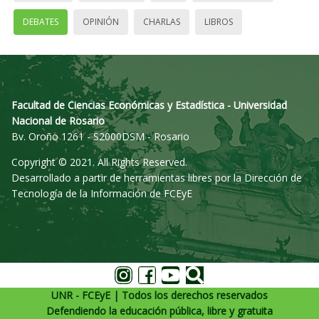
DEBATES
OPINIÓN
CHARLAS
LIBROS
Facultad de Ciencias Económicas y Estadística - Universidad
Nacional de Rosario
Bv. Oroño 1261 - S2000DSM - Rosario
Copyright © 2021. All Rights Reserved.
Desarrollado a partir de herramientas libres por la Dirección de
Tecnología de la Información de FCEyE
UNR - FCEyE | Todos los derechos reservados
Defendiendo la educación pública, libre y gratuita