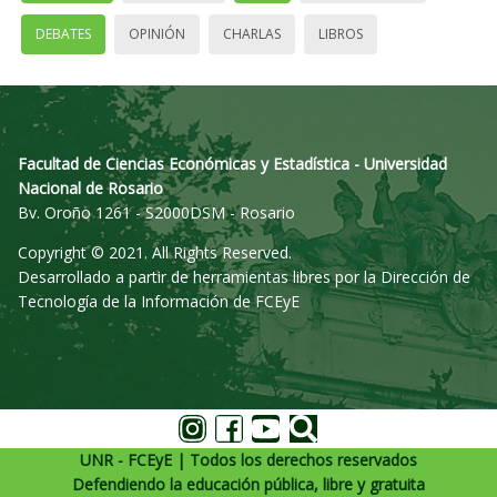
DEBATES
OPINIÓN
CHARLAS
LIBROS
Facultad de Ciencias Económicas y Estadística - Universidad
Nacional de Rosario
Bv. Oroño 1261 - S2000DSM - Rosario
Copyright © 2021. All Rights Reserved.
Desarrollado a partir de herramientas libres por la Dirección de
Tecnología de la Información de FCEyE
UNR - FCEyE | Todos los derechos reservados
Defendiendo la educación pública, libre y gratuita