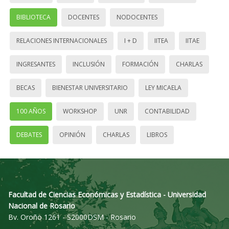
BIBLIOTECA
DOCENTES
NODOCENTES
RELACIONES INTERNACIONALES
I + D
IITEA
IITAE
INGRESANTES
INCLUSIÓN
FORMACIÓN
CHARLAS
BECAS
BIENESTAR UNIVERSITARIO
LEY MICAELA
100 AÑOS
WORKSHOP
UNR
CONTABILIDAD
DEBATES
OPINIÓN
CHARLAS
LIBROS
Facultad de Ciencias Económicas y Estadística - Universidad
Nacional de Rosario
Bv. Oroño 1261 - S2000DSM - Rosario