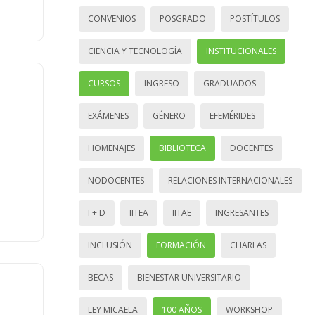
CONVENIOS
POSGRADO
POSTÍTULOS
CIENCIA Y TECNOLOGÍA
INSTITUCIONALES
CURSOS
INGRESO
GRADUADOS
EXÁMENES
GÉNERO
EFEMÉRIDES
HOMENAJES
BIBLIOTECA
DOCENTES
NODOCENTES
RELACIONES INTERNACIONALES
I + D
IITEA
IITAE
INGRESANTES
INCLUSIÓN
FORMACIÓN
CHARLAS
BECAS
BIENESTAR UNIVERSITARIO
LEY MICAELA
100 AÑOS
WORKSHOP