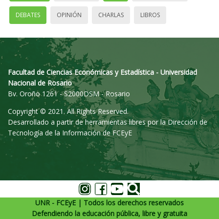
DEBATES
OPINIÓN
CHARLAS
LIBROS
Facultad de Ciencias Económicas y Estadística - Universidad
Nacional de Rosario
Bv. Oroño 1261 - S2000DSM - Rosario
Copyright © 2021. All Rights Reserved.
Desarrollado a partir de herramientas libres por la Dirección de
Tecnología de la Información de FCEyE
UNR - FCEyE | Todos los derechos reservados
Defendiendo la educación pública, libre y gratuita