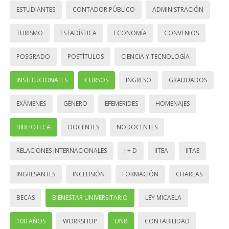
ESTUDIANTES
CONTADOR PÚBLICO
ADMINISTRACIÓN
TURISMO
ESTADÍSTICA
ECONOMÍA
CONVENIOS
POSGRADO
POSTÍTULOS
CIENCIA Y TECNOLOGÍA
INSTITUCIONALES
CURSOS
INGRESO
GRADUADOS
EXÁMENES
GÉNERO
EFEMÉRIDES
HOMENAJES
BIBLIOTECA
DOCENTES
NODOCENTES
RELACIONES INTERNACIONALES
I + D
IITEA
IITAE
INGRESANTES
INCLUSIÓN
FORMACIÓN
CHARLAS
BECAS
BIENESTAR UNIVERSITARIO
LEY MICAELA
100 AÑOS
WORKSHOP
UNR
CONTABILIDAD