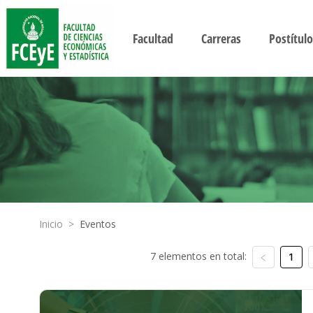
Facultad
Carreras
Postítulo
Inicio
>
Eventos
7 elementos en total:
1