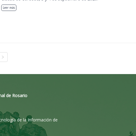
Leer más
nal de Rosario
ecnología de la Información de