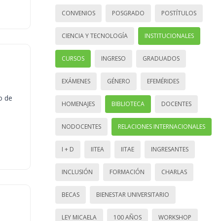
CONVENIOS
POSGRADO
POSTÍTULOS
CIENCIA Y TECNOLOGÍA
INSTITUCIONALES
CURSOS
INGRESO
GRADUADOS
EXÁMENES
GÉNERO
EFEMÉRIDES
o de
HOMENAJES
BIBLIOTECA
DOCENTES
NODOCENTES
RELACIONES INTERNACIONALES
I + D
IITEA
IITAE
INGRESANTES
INCLUSIÓN
FORMACIÓN
CHARLAS
BECAS
BIENESTAR UNIVERSITARIO
LEY MICAELA
100 AÑOS
WORKSHOP