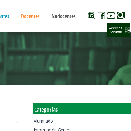
antes
Docentes
Nodocentes
ACCESOS
RAPIDOS
Categorías
Alumnado
Información General