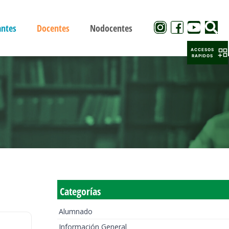
antes
Docentes
Nodocentes
ACCESOS
RAPIDOS
Categorías
Alumnado
Información General