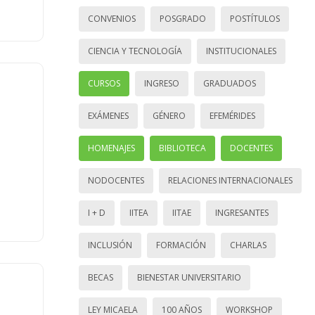
CONVENIOS
POSGRADO
POSTÍTULOS
CIENCIA Y TECNOLOGÍA
INSTITUCIONALES
CURSOS
INGRESO
GRADUADOS
EXÁMENES
GÉNERO
EFEMÉRIDES
HOMENAJES
BIBLIOTECA
DOCENTES
NODOCENTES
RELACIONES INTERNACIONALES
I + D
IITEA
IITAE
INGRESANTES
INCLUSIÓN
FORMACIÓN
CHARLAS
BECAS
BIENESTAR UNIVERSITARIO
LEY MICAELA
100 AÑOS
WORKSHOP