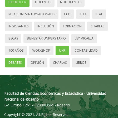
BIBLIOTECA
DOCENTES
NODOCENTES
RELACIONES INTERNACIONALES
I + D
IITEA
IITAE
INGRESANTES
INCLUSIÓN
FORMACIÓN
CHARLAS
BECAS
BIENESTAR UNIVERSITARIO
LEY MICAELA
100 AÑOS
WORKSHOP
UNR
CONTABILIDAD
DEBATES
OPINIÓN
CHARLAS
LIBROS
Facultad de Ciencias Económicas y Estadística - Universidad
Nacional de Rosario
Bv. Oroño 1261 - S2000DSM - Rosario
Copyright © 2021. All Rights Reserved.