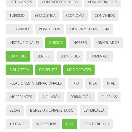
ESTUDIANTES
CONTADOR PÚBLICO
ADMINISTRACIÓN
TURISMO
ESTADÍSTICA
ECONOMÍA
CONVENIOS
POSGRADO
POSTÍTULOS
CIENCIA Y TECNOLOGÍA
INSTITUCIONALES
CURSOS
INGRESO
GRADUADOS
EXÁMENES
GÉNERO
EFEMÉRIDES
HOMENAJES
BIBLIOTECA
DOCENTES
NODOCENTES
RELACIONES INTERNACIONALES
I + D
IITEA
IITAE
INGRESANTES
INCLUSIÓN
FORMACIÓN
CHARLAS
BECAS
BIENESTAR UNIVERSITARIO
LEY MICAELA
100 AÑOS
WORKSHOP
UNR
CONTABILIDAD