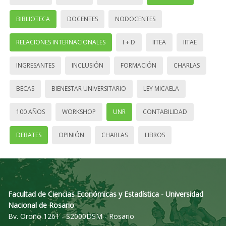
BIBLIOTECA
DOCENTES
NODOCENTES
RELACIONES INTERNACIONALES
I + D
IITEA
IITAE
INGRESANTES
INCLUSIÓN
FORMACIÓN
CHARLAS
BECAS
BIENESTAR UNIVERSITARIO
LEY MICAELA
100 AÑOS
WORKSHOP
UNR
CONTABILIDAD
DEBATES
OPINIÓN
CHARLAS
LIBROS
Facultad de Ciencias Económicas y Estadística - Universidad
Nacional de Rosario
Bv. Oroño 1261 - S2000DSM - Rosario