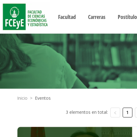
Facultad
Carreras
Postítulo
Inicio
>
Eventos
3 elementos en total:
1