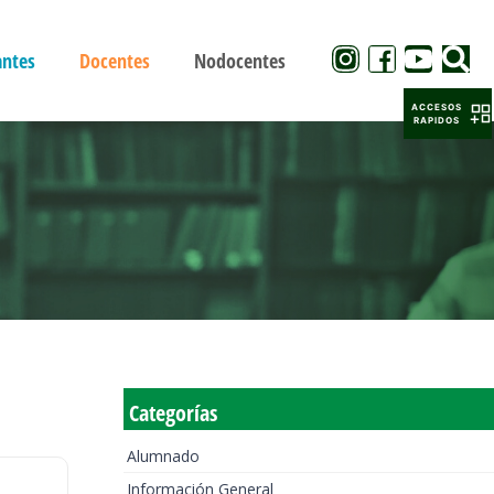
antes
Docentes
Nodocentes
ACCESOS
RAPIDOS
Categorías
Alumnado
Información General