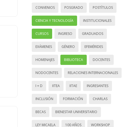
CONVENIOS
POSGRADO
POSTÍTULOS
CIENCIA Y TECNOLOGÍA
INSTITUCIONALES
CURSOS
INGRESO
GRADUADOS
EXÁMENES
GÉNERO
EFEMÉRIDES
HOMENAJES
BIBLIOTECA
DOCENTES
NODOCENTES
RELACIONES INTERNACIONALES
I + D
IITEA
IITAE
INGRESANTES
INCLUSIÓN
FORMACIÓN
CHARLAS
BECAS
BIENESTAR UNIVERSITARIO
LEY MICAELA
100 AÑOS
WORKSHOP