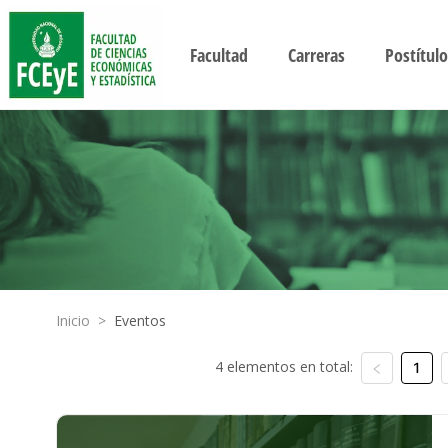
Facultad
Carreras
Postítulo
Inicio
>
Eventos
4 elementos en total:
1