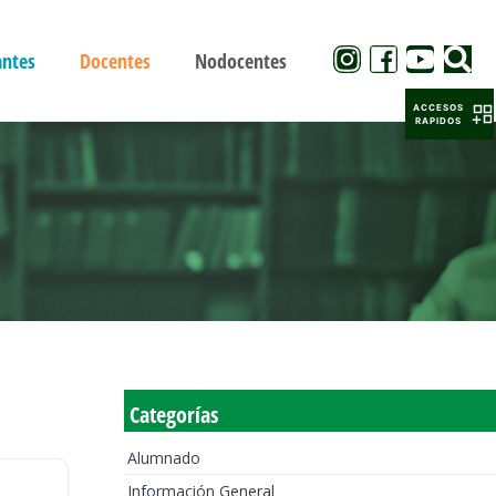
antes
Docentes
Nodocentes
ACCESOS
RAPIDOS
Categorías
Alumnado
Información General