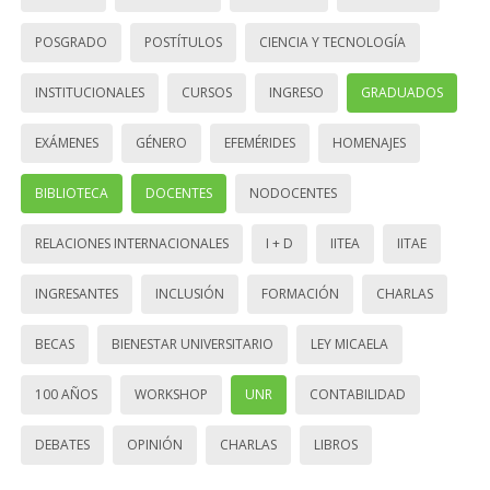
POSGRADO
POSTÍTULOS
CIENCIA Y TECNOLOGÍA
INSTITUCIONALES
CURSOS
INGRESO
GRADUADOS
EXÁMENES
GÉNERO
EFEMÉRIDES
HOMENAJES
BIBLIOTECA
DOCENTES
NODOCENTES
RELACIONES INTERNACIONALES
I + D
IITEA
IITAE
INGRESANTES
INCLUSIÓN
FORMACIÓN
CHARLAS
BECAS
BIENESTAR UNIVERSITARIO
LEY MICAELA
100 AÑOS
WORKSHOP
UNR
CONTABILIDAD
DEBATES
OPINIÓN
CHARLAS
LIBROS