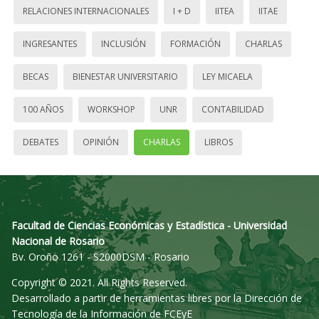
RELACIONES INTERNACIONALES
I + D
IITEA
IITAE
INGRESANTES
INCLUSIÓN
FORMACIÓN
CHARLAS
BECAS
BIENESTAR UNIVERSITARIO
LEY MICAELA
100 AÑOS
WORKSHOP
UNR
CONTABILIDAD
DEBATES
OPINIÓN
CHARLAS
LIBROS
Facultad de Ciencias Económicas y Estadística - Universidad
Nacional de Rosario
Bv. Oroño 1261 - S2000DSM - Rosario
Copyright © 2021. All Rights Reserved.
Desarrollado a partir de herramientas libres por la Dirección de
Tecnología de la Información de FCEyE