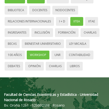
BIBLIOTECA
DOCENTES
NODOCENTES
RELACIONES INTERNACIONALES
I + D
IITEA
IITAE
INGRESANTES
INCLUSIÓN
FORMACIÓN
CHARLAS
BECAS
BIENESTAR UNIVERSITARIO
LEY MICAELA
100 AÑOS
WORKSHOP
UNR
CONTABILIDAD
DEBATES
OPINIÓN
CHARLAS
LIBROS
Facultad de Ciencias Económicas y Estadística - Universidad
Nacional de Rosario
Bv. Oroño 1261 - S2000DSM - Rosario