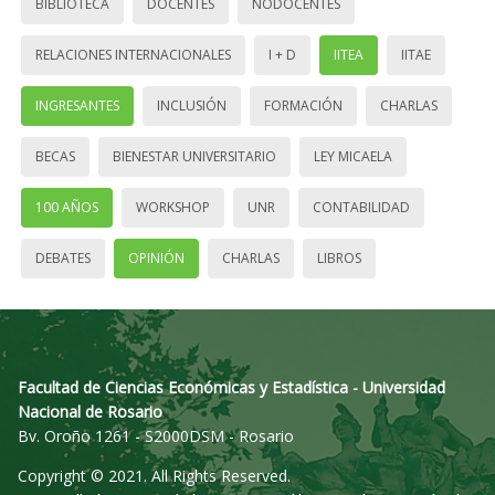
BIBLIOTECA
DOCENTES
NODOCENTES
RELACIONES INTERNACIONALES
I + D
IITEA
IITAE
INGRESANTES
INCLUSIÓN
FORMACIÓN
CHARLAS
BECAS
BIENESTAR UNIVERSITARIO
LEY MICAELA
100 AÑOS
WORKSHOP
UNR
CONTABILIDAD
DEBATES
OPINIÓN
CHARLAS
LIBROS
Facultad de Ciencias Económicas y Estadística - Universidad
Nacional de Rosario
Bv. Oroño 1261 - S2000DSM - Rosario
Copyright © 2021. All Rights Reserved.