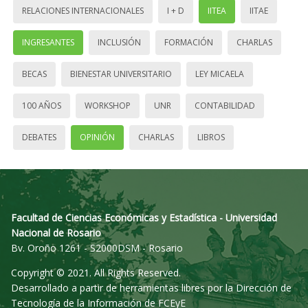
RELACIONES INTERNACIONALES
I + D
IITEA
IITAE
INGRESANTES
INCLUSIÓN
FORMACIÓN
CHARLAS
BECAS
BIENESTAR UNIVERSITARIO
LEY MICAELA
100 AÑOS
WORKSHOP
UNR
CONTABILIDAD
DEBATES
OPINIÓN
CHARLAS
LIBROS
Facultad de Ciencias Económicas y Estadística - Universidad
Nacional de Rosario
Bv. Oroño 1261 - S2000DSM - Rosario
Copyright © 2021. All Rights Reserved.
Desarrollado a partir de herramientas libres por la Dirección de
Tecnología de la Información de FCEyE