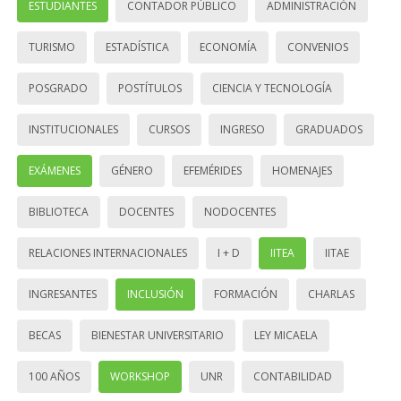
ESTUDIANTES
CONTADOR PÚBLICO
ADMINISTRACIÓN
TURISMO
ESTADÍSTICA
ECONOMÍA
CONVENIOS
POSGRADO
POSTÍTULOS
CIENCIA Y TECNOLOGÍA
INSTITUCIONALES
CURSOS
INGRESO
GRADUADOS
EXÁMENES
GÉNERO
EFEMÉRIDES
HOMENAJES
BIBLIOTECA
DOCENTES
NODOCENTES
RELACIONES INTERNACIONALES
I + D
IITEA
IITAE
INGRESANTES
INCLUSIÓN
FORMACIÓN
CHARLAS
BECAS
BIENESTAR UNIVERSITARIO
LEY MICAELA
100 AÑOS
WORKSHOP
UNR
CONTABILIDAD