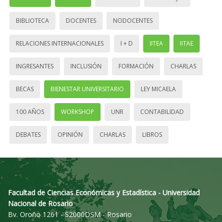
BIBLIOTECA
DOCENTES
NODOCENTES
RELACIONES INTERNACIONALES
I + D
IITEA
IITAE
INGRESANTES
INCLUSIÓN
FORMACIÓN
CHARLAS
BECAS
BIENESTAR UNIVERSITARIO
LEY MICAELA
100 AÑOS
WORKSHOP
UNR
CONTABILIDAD
DEBATES
OPINIÓN
CHARLAS
LIBROS
Facultad de Ciencias Económicas y Estadística - Universidad
Nacional de Rosario
Bv. Oroño 1261 - S2000DSM - Rosario