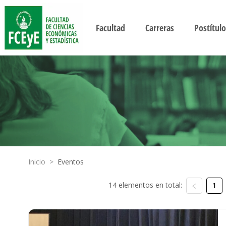
Facultad
Carreras
Postítulo
Inicio
>
Eventos
14 elementos en total:
1