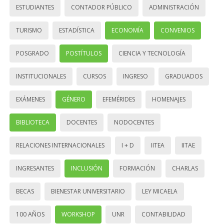
ESTUDIANTES
CONTADOR PÚBLICO
ADMINISTRACIÓN
TURISMO
ESTADÍSTICA
ECONOMÍA
CONVENIOS
POSGRADO
POSTÍTULOS
CIENCIA Y TECNOLOGÍA
INSTITUCIONALES
CURSOS
INGRESO
GRADUADOS
EXÁMENES
GÉNERO
EFEMÉRIDES
HOMENAJES
BIBLIOTECA
DOCENTES
NODOCENTES
RELACIONES INTERNACIONALES
I + D
IITEA
IITAE
INGRESANTES
INCLUSIÓN
FORMACIÓN
CHARLAS
BECAS
BIENESTAR UNIVERSITARIO
LEY MICAELA
100 AÑOS
WORKSHOP
UNR
CONTABILIDAD