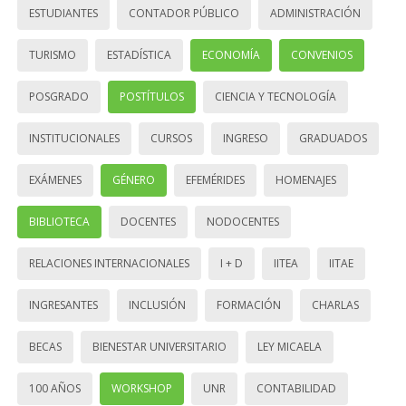
ESTUDIANTES
CONTADOR PÚBLICO
ADMINISTRACIÓN
TURISMO
ESTADÍSTICA
ECONOMÍA
CONVENIOS
POSGRADO
POSTÍTULOS
CIENCIA Y TECNOLOGÍA
INSTITUCIONALES
CURSOS
INGRESO
GRADUADOS
EXÁMENES
GÉNERO
EFEMÉRIDES
HOMENAJES
BIBLIOTECA
DOCENTES
NODOCENTES
RELACIONES INTERNACIONALES
I + D
IITEA
IITAE
INGRESANTES
INCLUSIÓN
FORMACIÓN
CHARLAS
BECAS
BIENESTAR UNIVERSITARIO
LEY MICAELA
100 AÑOS
WORKSHOP
UNR
CONTABILIDAD