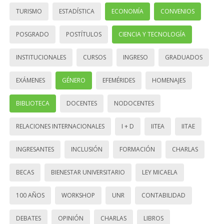
TURISMO
ESTADÍSTICA
ECONOMÍA
CONVENIOS
POSGRADO
POSTÍTULOS
CIENCIA Y TECNOLOGÍA
INSTITUCIONALES
CURSOS
INGRESO
GRADUADOS
EXÁMENES
GÉNERO
EFEMÉRIDES
HOMENAJES
BIBLIOTECA
DOCENTES
NODOCENTES
RELACIONES INTERNACIONALES
I + D
IITEA
IITAE
INGRESANTES
INCLUSIÓN
FORMACIÓN
CHARLAS
BECAS
BIENESTAR UNIVERSITARIO
LEY MICAELA
100 AÑOS
WORKSHOP
UNR
CONTABILIDAD
DEBATES
OPINIÓN
CHARLAS
LIBROS