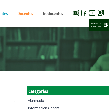
antes
Docentes
Nodocentes
ACCESOS
RAPIDOS
Categorías
Alumnado
Información General