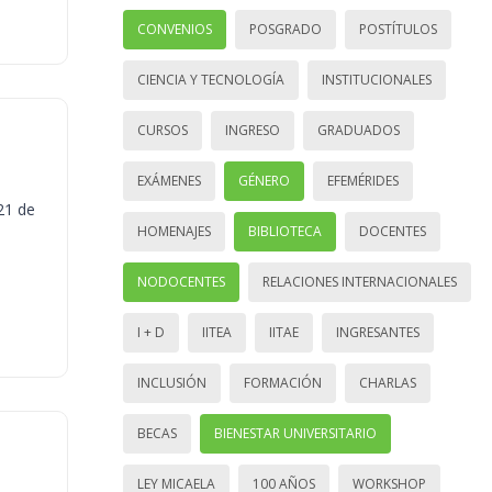
CONVENIOS
POSGRADO
POSTÍTULOS
CIENCIA Y TECNOLOGÍA
INSTITUCIONALES
CURSOS
INGRESO
GRADUADOS
EXÁMENES
GÉNERO
EFEMÉRIDES
21 de
HOMENAJES
BIBLIOTECA
DOCENTES
NODOCENTES
RELACIONES INTERNACIONALES
I + D
IITEA
IITAE
INGRESANTES
INCLUSIÓN
FORMACIÓN
CHARLAS
BECAS
BIENESTAR UNIVERSITARIO
LEY MICAELA
100 AÑOS
WORKSHOP