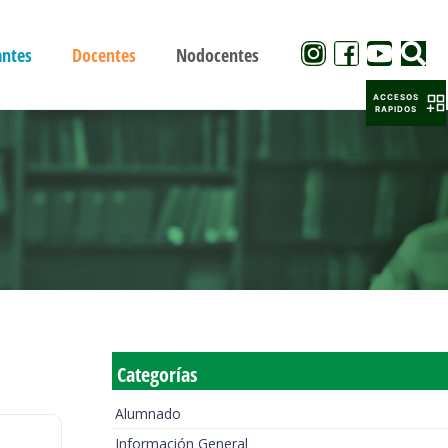
antes
Docentes
Nodocentes
ACCESOS
RAPIDOS
Categorías
Alumnado
Información General