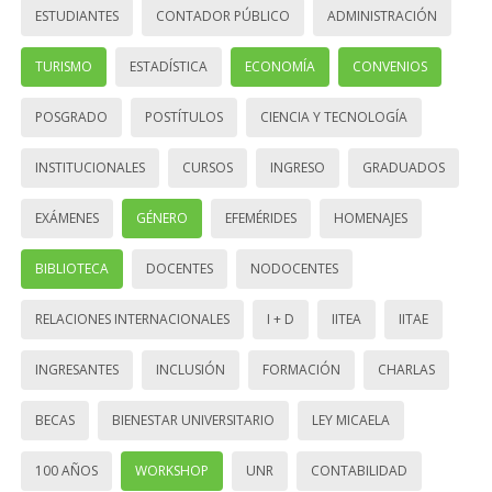
ESTUDIANTES
CONTADOR PÚBLICO
ADMINISTRACIÓN
TURISMO
ESTADÍSTICA
ECONOMÍA
CONVENIOS
POSGRADO
POSTÍTULOS
CIENCIA Y TECNOLOGÍA
INSTITUCIONALES
CURSOS
INGRESO
GRADUADOS
EXÁMENES
GÉNERO
EFEMÉRIDES
HOMENAJES
BIBLIOTECA
DOCENTES
NODOCENTES
RELACIONES INTERNACIONALES
I + D
IITEA
IITAE
INGRESANTES
INCLUSIÓN
FORMACIÓN
CHARLAS
BECAS
BIENESTAR UNIVERSITARIO
LEY MICAELA
100 AÑOS
WORKSHOP
UNR
CONTABILIDAD