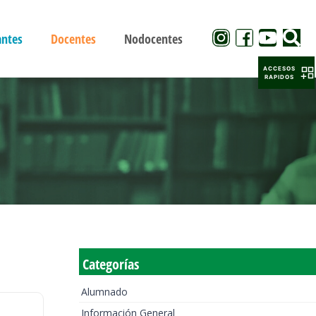
antes
Docentes
Nodocentes
ACCESOS
RAPIDOS
Categorías
Alumnado
Información General