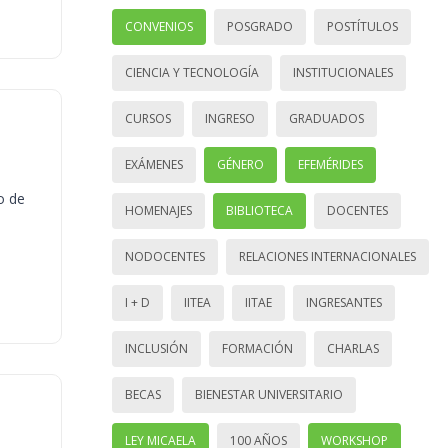
CONVENIOS
POSGRADO
POSTÍTULOS
CIENCIA Y TECNOLOGÍA
INSTITUCIONALES
CURSOS
INGRESO
GRADUADOS
EXÁMENES
GÉNERO
EFEMÉRIDES
o de
HOMENAJES
BIBLIOTECA
DOCENTES
NODOCENTES
RELACIONES INTERNACIONALES
I + D
IITEA
IITAE
INGRESANTES
INCLUSIÓN
FORMACIÓN
CHARLAS
BECAS
BIENESTAR UNIVERSITARIO
LEY MICAELA
100 AÑOS
WORKSHOP