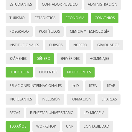
ESTUDIANTES
CONTADOR PÚBLICO
ADMINISTRACIÓN
TURISMO
ESTADÍSTICA
ECONOMÍA
CONVENIOS
POSGRADO
POSTÍTULOS
CIENCIA Y TECNOLOGÍA
INSTITUCIONALES
CURSOS
INGRESO
GRADUADOS
EXÁMENES
GÉNERO
EFEMÉRIDES
HOMENAJES
BIBLIOTECA
DOCENTES
NODOCENTES
RELACIONES INTERNACIONALES
I + D
IITEA
IITAE
INGRESANTES
INCLUSIÓN
FORMACIÓN
CHARLAS
BECAS
BIENESTAR UNIVERSITARIO
LEY MICAELA
100 AÑOS
WORKSHOP
UNR
CONTABILIDAD