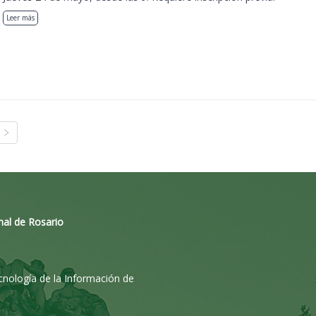
Leer más
nal de Rosario
ecnología de la Información de