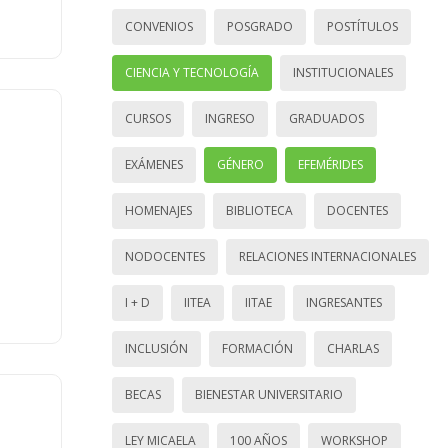
CONVENIOS
POSGRADO
POSTÍTULOS
CIENCIA Y TECNOLOGÍA
INSTITUCIONALES
CURSOS
INGRESO
GRADUADOS
EXÁMENES
GÉNERO
EFEMÉRIDES
HOMENAJES
BIBLIOTECA
DOCENTES
NODOCENTES
RELACIONES INTERNACIONALES
I + D
IITEA
IITAE
INGRESANTES
INCLUSIÓN
FORMACIÓN
CHARLAS
BECAS
BIENESTAR UNIVERSITARIO
LEY MICAELA
100 AÑOS
WORKSHOP