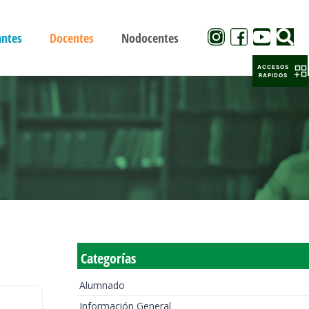
antes
Docentes
Nodocentes
ACCESOS
RAPIDOS
Categorías
Alumnado
Información General