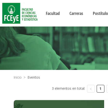
Facultad
Carreras
Postítulo
Inicio
>
Eventos
3 elementos en total:
1