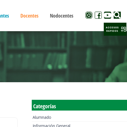
antes
Docentes
Nodocentes
ACCESOS
RAPIDOS
Categorías
Alumnado
Información General