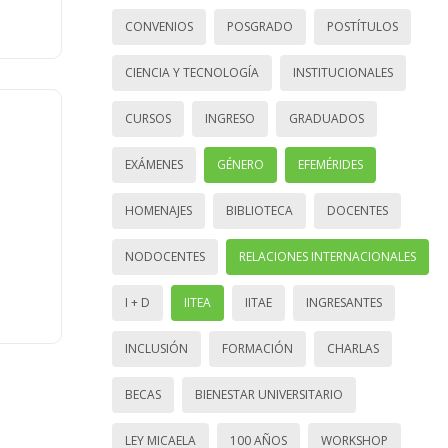
CONVENIOS
POSGRADO
POSTÍTULOS
CIENCIA Y TECNOLOGÍA
INSTITUCIONALES
CURSOS
INGRESO
GRADUADOS
EXÁMENES
GÉNERO
EFEMÉRIDES
HOMENAJES
BIBLIOTECA
DOCENTES
NODOCENTES
RELACIONES INTERNACIONALES
I + D
IITEA
IITAE
INGRESANTES
INCLUSIÓN
FORMACIÓN
CHARLAS
BECAS
BIENESTAR UNIVERSITARIO
LEY MICAELA
100 AÑOS
WORKSHOP