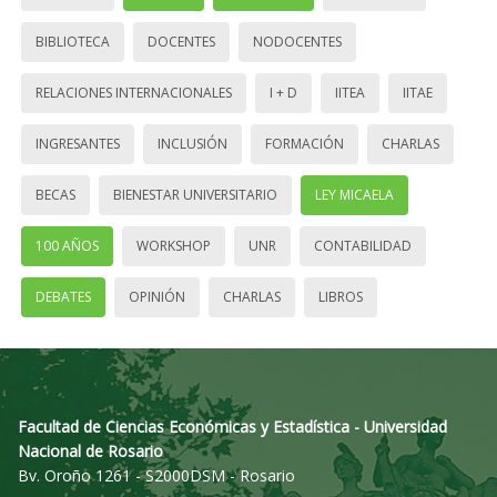
BIBLIOTECA
DOCENTES
NODOCENTES
RELACIONES INTERNACIONALES
I + D
IITEA
IITAE
INGRESANTES
INCLUSIÓN
FORMACIÓN
CHARLAS
BECAS
BIENESTAR UNIVERSITARIO
LEY MICAELA
100 AÑOS
WORKSHOP
UNR
CONTABILIDAD
DEBATES
OPINIÓN
CHARLAS
LIBROS
Facultad de Ciencias Económicas y Estadística - Universidad
Nacional de Rosario
Bv. Oroño 1261 - S2000DSM - Rosario